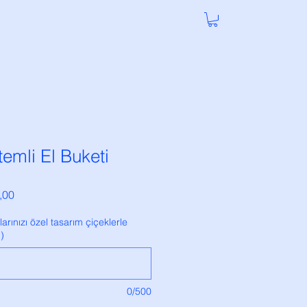
temli El Buketi
İndirimli
,00
Fiyat
arınızı özel tasarım çiçeklerle
)
0/500