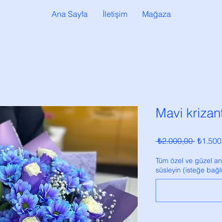
Ana Sayfa
İletişim
Mağaza
Mavi krizan
Normal
 ₺2.000,00 
₺1.500
Fiyat
Tüm özel ve güzel anl
süsleyin (isteğe bağlı